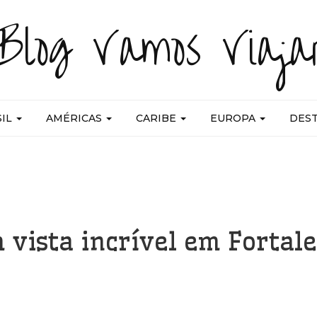
Blog Vamos Viaja
SIL
AMÉRICAS
CARIBE
EUROPA
DES
 vista incrível em Fortal