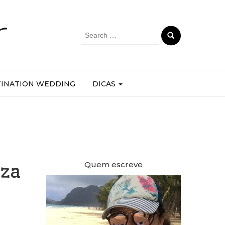
r
Search
for:
TINATION WEDDING
DICAS
Quem escreve
eza