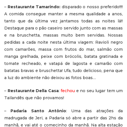
–
Restaurante Tamarindo:
disparado o nosso preferido!!!!
A comida consegue manter a mesma qualidade a anos,
tanto que da última vez jantamos todas as noites lá!!
Destaque para o pão caseiro servido junto com as massas
e na bruschetta, massas muito bem servidas. Nossas
pedidas a cada noite nesta última viagem: Ravioli negro
com camarões, massa com frutos do mar, salmão com
manga grelhada, peixe com brócolis, batata gratinada e
tomate recheado, e vatapá de lagosta e camarão com
batatas bravas e bruschetta! Ufa, tudo delicioso, pena que
a luz do ambiente não deixou as fotos boas…
–
Restaurante Della Casa
:
fechou
e no seu lugar tem um
Tailandês que não provamos!
–
Padaria Santo Antônio
: Uma das atrações da
madrugada de Jeri, a Padaria só abre a partir das 2hs da
manhã, e vai até o comecinho da manhã. Na alta estação