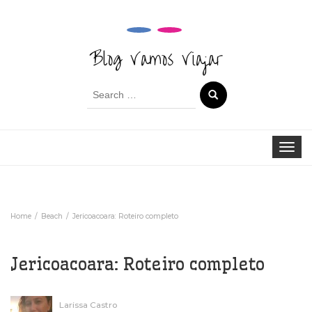
Blog Vamos Viajar
Search
for:
Toggle 
Home
Beach
Jericoacoara: Roteiro completo
Jericoacoara: Roteiro completo
Larissa Castro