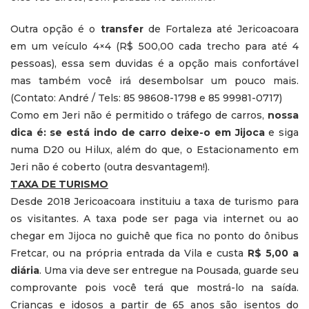
Outra opção é o
transfer
de Fortaleza até Jericoacoara
em um veículo 4×4 (R$ 500,00 cada trecho para até 4
pessoas), essa sem duvidas é a opção mais confortável
mas também você irá desembolsar um pouco mais.
(Contato: André / Tels: 85 98608-1798 e 85 99981-0717)
Como em Jeri não é permitido o tráfego de carros,
nossa
dica é: se está indo de carro deixe-o em Jijoca
e siga
numa D20 ou Hilux, além do que, o Estacionamento em
Jeri não é coberto (outra desvantagem!).
TAXA DE TURISMO
Desde 2018 Jericoacoara instituiu a taxa de turismo para
os visitantes. A taxa pode ser paga via internet ou ao
chegar em Jijoca no guichê que fica no ponto do ônibus
Fretcar, ou na própria entrada da Vila e custa
R$ 5,00 a
diária
. Uma via deve ser entregue na Pousada, guarde seu
comprovante pois você terá que mostrá-lo na saída.
Crianças e idosos a partir de 65 anos são isentos do