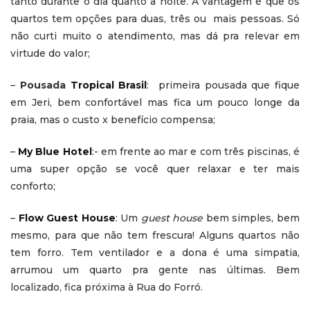
tanto durante o dia quanto à noite. A vantagem é que os
quartos tem opções para duas, três ou mais pessoas. Só
não curti muito o atendimento, mas dá pra relevar em
virtude do valor;
–
Pousada
Tropical Brasil
: primeira pousada que fique
em Jeri, bem confortável mas fica um pouco longe da
praia, mas o custo x benefício compensa;
–
My Blue Hotel
:- em frente ao mar e com três piscinas, é
uma super opção se você quer relaxar e ter mais
conforto;
–
Flow Guest House
: Um
guest house
bem simples, bem
mesmo, para que não tem frescura! Alguns quartos não
tem forro. Tem ventilador e a dona é uma simpatia,
arrumou um quarto pra gente nas últimas. Bem
localizado, fica próxima à Rua do Forró.