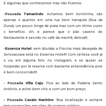
E algumas que conhecemos mas não ficamos:
–
Pousada
Tamarindo
: Achamos bem bonitinha, são
apenas 4 quartos em uma rua bem tranquila (Rua da
Duna), um pouco longe da praia mas com um ótimo custo
x benefício. Ah, e parece que o pão caseiro do
Restaurante é servido no café da manhã, delícia!!!;
–
Essenza Hotel
:
sem dúvidas a Piscina mais desejada de
Jericoacoara está no Essenza Hotel!!! Com certeza você já
o viu em alguma foto no Instagram, e se quiser se
hospedar por lá reserve com bastante antecedência pois
é bem concorrido!!!!;
–
Pousada
Villa Caju
: Fica ao lado da Padaria Santo
Antônio, e achei bem chic e com um bom preço;
–
Pousada
Cavalo Marinho
:
Boa localização e sempre
tem promoções em sites de compra coletiva.