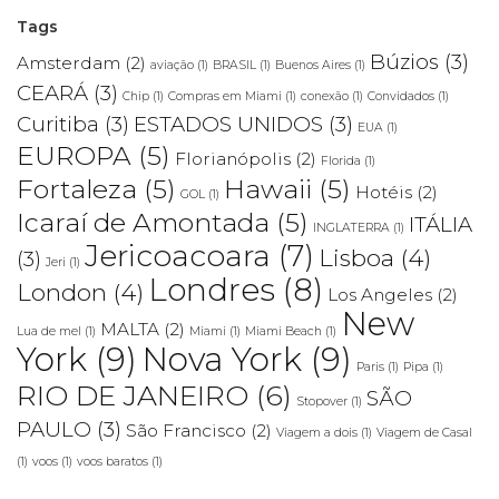
Tags
Búzios
(3)
Amsterdam
(2)
aviação
(1)
BRASIL
(1)
Buenos Aires
(1)
CEARÁ
(3)
Chip
(1)
Compras em Miami
(1)
conexão
(1)
Convidados
(1)
Curitiba
(3)
ESTADOS UNIDOS
(3)
EUA
(1)
EUROPA
(5)
Florianópolis
(2)
Florida
(1)
Fortaleza
(5)
Hawaii
(5)
Hotéis
(2)
GOL
(1)
Icaraí de Amontada
(5)
ITÁLIA
INGLATERRA
(1)
Jericoacoara
(7)
Lisboa
(4)
(3)
Jeri
(1)
Londres
(8)
London
(4)
Los Angeles
(2)
New
MALTA
(2)
Lua de mel
(1)
Miami
(1)
Miami Beach
(1)
York
(9)
Nova York
(9)
Paris
(1)
Pipa
(1)
RIO DE JANEIRO
(6)
SÃO
Stopover
(1)
PAULO
(3)
São Francisco
(2)
Viagem a dois
(1)
Viagem de Casal
(1)
voos
(1)
voos baratos
(1)