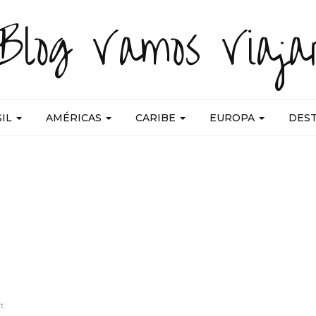
Blog Vamos Viaja
SIL
AMÉRICAS
CARIBE
EUROPA
DES
t