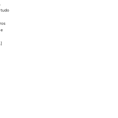
,
 tudo
ros
 e
…]