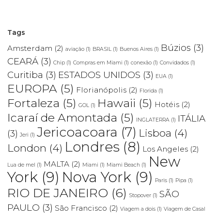
Tags
Búzios
(3)
Amsterdam
(2)
aviação
(1)
BRASIL
(1)
Buenos Aires
(1)
CEARÁ
(3)
Chip
(1)
Compras em Miami
(1)
conexão
(1)
Convidados
(1)
Curitiba
(3)
ESTADOS UNIDOS
(3)
EUA
(1)
EUROPA
(5)
Florianópolis
(2)
Florida
(1)
Fortaleza
(5)
Hawaii
(5)
Hotéis
(2)
GOL
(1)
Icaraí de Amontada
(5)
ITÁLIA
INGLATERRA
(1)
Jericoacoara
(7)
Lisboa
(4)
(3)
Jeri
(1)
Londres
(8)
London
(4)
Los Angeles
(2)
New
MALTA
(2)
Lua de mel
(1)
Miami
(1)
Miami Beach
(1)
York
(9)
Nova York
(9)
Paris
(1)
Pipa
(1)
RIO DE JANEIRO
(6)
SÃO
Stopover
(1)
PAULO
(3)
São Francisco
(2)
Viagem a dois
(1)
Viagem de Casal