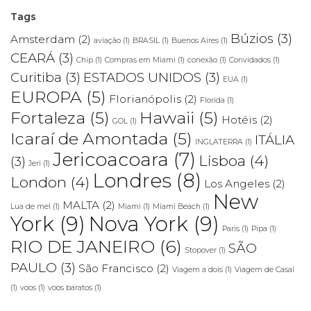
Tags
Búzios
(3)
Amsterdam
(2)
aviação
(1)
BRASIL
(1)
Buenos Aires
(1)
CEARÁ
(3)
Chip
(1)
Compras em Miami
(1)
conexão
(1)
Convidados
(1)
Curitiba
(3)
ESTADOS UNIDOS
(3)
EUA
(1)
EUROPA
(5)
Florianópolis
(2)
Florida
(1)
Fortaleza
(5)
Hawaii
(5)
Hotéis
(2)
GOL
(1)
Icaraí de Amontada
(5)
ITÁLIA
INGLATERRA
(1)
Jericoacoara
(7)
Lisboa
(4)
(3)
Jeri
(1)
Londres
(8)
London
(4)
Los Angeles
(2)
New
MALTA
(2)
Lua de mel
(1)
Miami
(1)
Miami Beach
(1)
York
(9)
Nova York
(9)
Paris
(1)
Pipa
(1)
RIO DE JANEIRO
(6)
SÃO
Stopover
(1)
PAULO
(3)
São Francisco
(2)
Viagem a dois
(1)
Viagem de Casal
(1)
voos
(1)
voos baratos
(1)