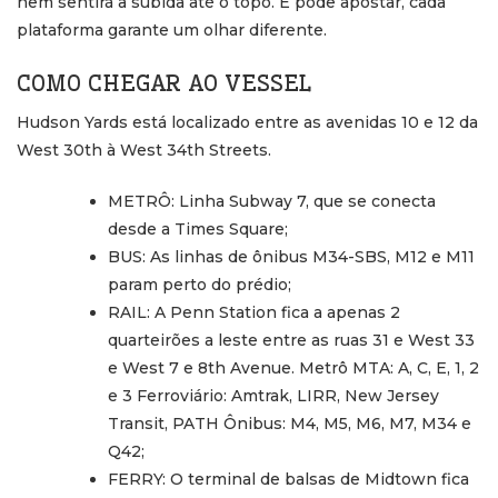
nem sentirá a subida até o topo. E pode apostar, cada
plataforma garante um olhar diferente.
COMO CHEGAR AO VESSEL
Hudson Yards está localizado entre as avenidas 10 e 12 da
West 30th à West 34th Streets.
METRÔ: Linha Subway 7, que se conecta
desde a Times Square;
BUS: As linhas de ônibus M34-SBS, M12 e M11
param perto do prédio;
RAIL: A Penn Station fica a apenas 2
quarteirões a leste entre as ruas 31 e West 33
e West 7 e 8th Avenue. Metrô MTA: A, C, E, 1, 2
e 3 Ferroviário: Amtrak, LIRR, New Jersey
Transit, PATH Ônibus: M4, M5, M6, M7, M34 e
Q42;
FERRY: O terminal de balsas de Midtown fica