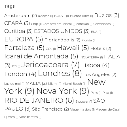
Tags
Búzios
(3)
Amsterdam
(2)
aviação
(1)
BRASIL
(1)
Buenos Aires
(1)
CEARÁ
(3)
Chip
(1)
Compras em Miami
(1)
conexão
(1)
Convidados
(1)
Curitiba
(3)
ESTADOS UNIDOS
(3)
EUA
(1)
EUROPA
(5)
Florianópolis
(2)
Florida
(1)
Fortaleza
(5)
Hawaii
(5)
Hotéis
(2)
GOL
(1)
Icaraí de Amontada
(5)
ITÁLIA
INGLATERRA
(1)
Jericoacoara
(7)
Lisboa
(4)
(3)
Jeri
(1)
Londres
(8)
London
(4)
Los Angeles
(2)
New
MALTA
(2)
Lua de mel
(1)
Miami
(1)
Miami Beach
(1)
York
(9)
Nova York
(9)
Paris
(1)
Pipa
(1)
RIO DE JANEIRO
(6)
SÃO
Stopover
(1)
PAULO
(3)
São Francisco
(2)
Viagem a dois
(1)
Viagem de Casal
(1)
voos
(1)
voos baratos
(1)