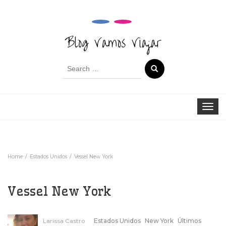
Blog Vamos Viajar
Search
for:
Toggle 
Home
Estados Unidos
Vessel New York
Vessel New York
Larissa Castro
Estados Unidos
New York
Últimos