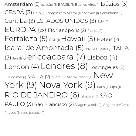
Búzios
(3)
Amsterdam
(2)
aviação
(1)
BRASIL
(1)
Buenos Aires
(1)
CEARÁ
(3)
Chip
(1)
Compras em Miami
(1)
conexão
(1)
Convidados
(1)
Curitiba
(3)
ESTADOS UNIDOS
(3)
EUA
(1)
EUROPA
(5)
Florianópolis
(2)
Florida
(1)
Fortaleza
(5)
Hawaii
(5)
Hotéis
(2)
GOL
(1)
Icaraí de Amontada
(5)
ITÁLIA
INGLATERRA
(1)
Jericoacoara
(7)
Lisboa
(4)
(3)
Jeri
(1)
Londres
(8)
London
(4)
Los Angeles
(2)
New
MALTA
(2)
Lua de mel
(1)
Miami
(1)
Miami Beach
(1)
York
(9)
Nova York
(9)
Paris
(1)
Pipa
(1)
RIO DE JANEIRO
(6)
SÃO
Stopover
(1)
PAULO
(3)
São Francisco
(2)
Viagem a dois
(1)
Viagem de Casal
(1)
voos
(1)
voos baratos
(1)