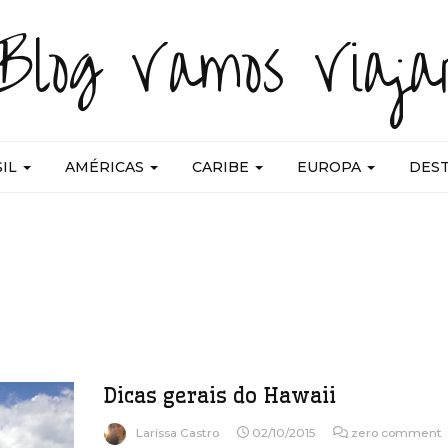
Blog Vamos Viaja
SIL
AMÉRICAS
CARIBE
EUROPA
DES
Dicas gerais do Hawaii
Larissa Castro
02/10/2015
zero comment