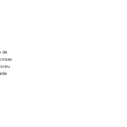
o de
 coisas
asceu
cada