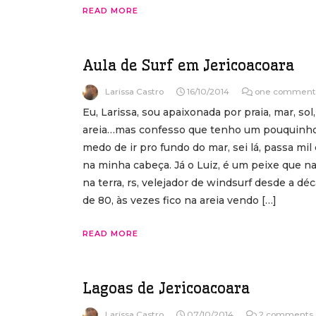
READ MORE
Aula de Surf em Jericoacoara
Larissa Castro
16/10/2014
one comment
Eu, Larissa, sou apaixonada por praia, mar, sol,
areia…mas confesso que tenho um pouquinh
medo de ir pro fundo do mar, sei lá, passa mil
na minha cabeça. Já o Luiz, é um peixe que n
na terra, rs, velejador de windsurf desde a dé
de 80, às vezes fico na areia vendo […]
READ MORE
Lagoas de Jericoacoara
Larissa Castro
07/10/2014
2 comments