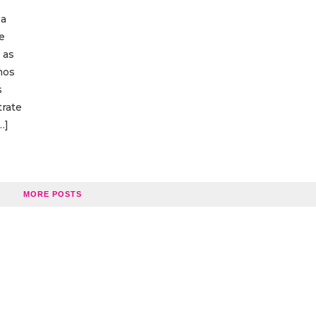
za
e
 as
mos
s
trate
…]
MORE POSTS