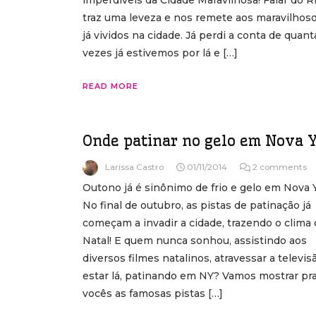
imperdíveis da Cidade Maravilhosa! Falar do R
traz uma leveza e nos remete aos maravilhoso
já vividos na cidade. Já perdi a conta de quant
vezes já estivemos por lá e […]
READ MORE
Onde patinar no gelo em Nova 
Larissa Castro
01/11/2014
2 comments
Outono já é sinônimo de frio e gelo em Nova 
No final de outubro, as pistas de patinação já
começam a invadir a cidade, trazendo o clima
Natal! E quem nunca sonhou, assistindo aos
diversos filmes natalinos, atravessar a televis
estar lá, patinando em NY? Vamos mostrar pr
vocês as famosas pistas […]