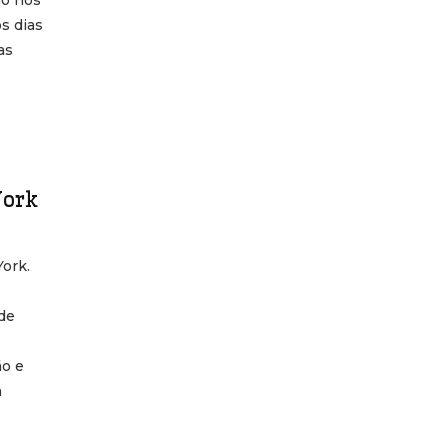
io nos
s dias
as
York
York.
 de
ão e
a