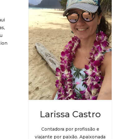
aui
as,
hu
tion
Larissa Castro
Contadora por profissão e
viajante por paixão. Apaixonada