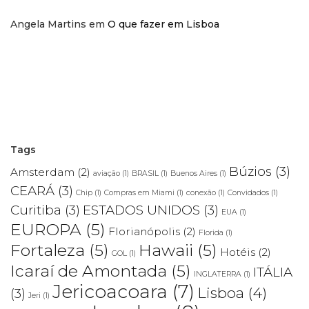
Angela Martins
em
O que fazer em Lisboa
Tags
Búzios
(3)
Amsterdam
(2)
aviação
(1)
BRASIL
(1)
Buenos Aires
(1)
CEARÁ
(3)
Chip
(1)
Compras em Miami
(1)
conexão
(1)
Convidados
(1)
Curitiba
(3)
ESTADOS UNIDOS
(3)
EUA
(1)
EUROPA
(5)
Florianópolis
(2)
Florida
(1)
Fortaleza
(5)
Hawaii
(5)
Hotéis
(2)
GOL
(1)
Icaraí de Amontada
(5)
ITÁLIA
INGLATERRA
(1)
Jericoacoara
(7)
Lisboa
(4)
(3)
Jeri
(1)