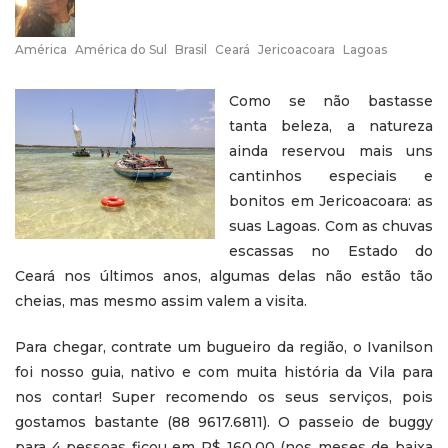
América
América do Sul
Brasil
Ceará
Jericoacoara
Lagoas
Como se não bastasse
tanta beleza, a natureza
ainda reservou mais uns
cantinhos especiais e
bonitos em Jericoacoara: as
suas Lagoas. Com as chuvas
escassas no Estado do
Ceará nos últimos anos, algumas delas não estão tão
cheias, mas mesmo assim valem a visita.
Para chegar, contrate um bugueiro da região, o Ivanilson
foi nosso guia, nativo e com muita história da Vila para
nos contar! Super recomendo os seus serviços, pois
gostamos bastante (88 9617.6811). O passeio de buggy
para 4 pessoas ficou em R$ 160,00 (nos meses de baixa