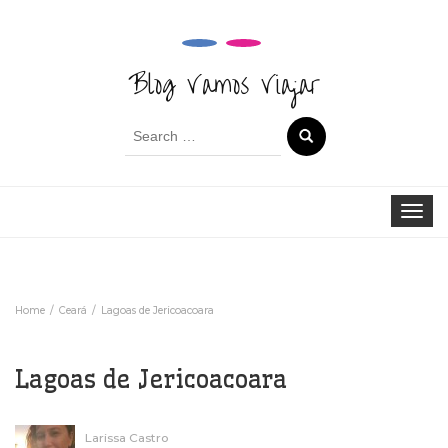
Blog Vamos Viajar
Search
for:
Toggle 
Home
Ceará
Lagoas de Jericoacoara
Lagoas de Jericoacoara
Larissa Castro