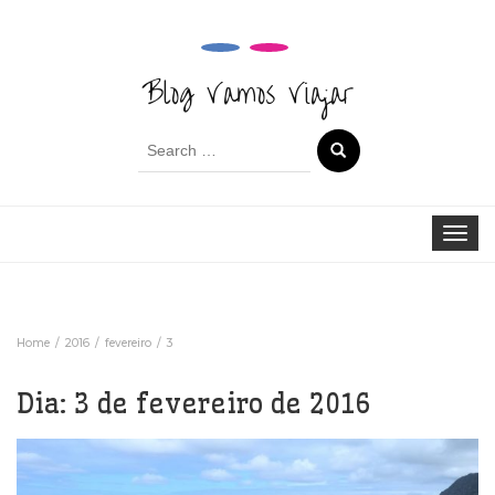
Blog Vamos Viajar
Search
for:
Toggle
navigat
Home
2016
fevereiro
3
Dia:
3 de fevereiro de 2016