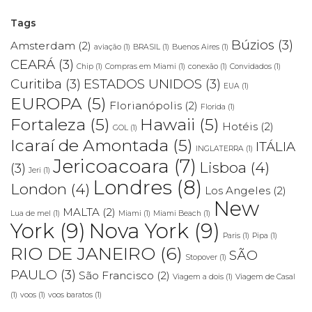
Tags
Búzios
(3)
Amsterdam
(2)
aviação
(1)
BRASIL
(1)
Buenos Aires
(1)
CEARÁ
(3)
Chip
(1)
Compras em Miami
(1)
conexão
(1)
Convidados
(1)
Curitiba
(3)
ESTADOS UNIDOS
(3)
EUA
(1)
EUROPA
(5)
Florianópolis
(2)
Florida
(1)
Fortaleza
(5)
Hawaii
(5)
Hotéis
(2)
GOL
(1)
Icaraí de Amontada
(5)
ITÁLIA
INGLATERRA
(1)
Jericoacoara
(7)
Lisboa
(4)
(3)
Jeri
(1)
Londres
(8)
London
(4)
Los Angeles
(2)
New
MALTA
(2)
Lua de mel
(1)
Miami
(1)
Miami Beach
(1)
York
(9)
Nova York
(9)
Paris
(1)
Pipa
(1)
RIO DE JANEIRO
(6)
SÃO
Stopover
(1)
PAULO
(3)
São Francisco
(2)
Viagem a dois
(1)
Viagem de Casal
(1)
voos
(1)
voos baratos
(1)