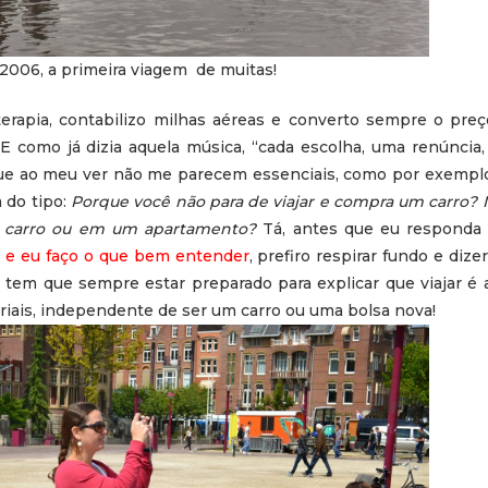
2006, a primeira viagem de muitas!
erapia, contabilizo milhas aéreas e converto sempre o pre
 como já dizia aquela música, “cada escolha, uma renúncia, 
 que ao meu ver não me parecem essenciais, como por exemplo
 do tipo:
Porque você não para de viajar e compra um carro? 
m carro ou em um apartamento?
Tá, antes que eu respond
u e eu faço o que bem entender
, prefiro respirar fundo e dize
ar tem que sempre estar preparado para explicar que viajar é
iais, independente de ser um carro ou uma bolsa nova!