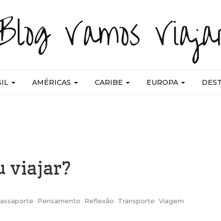
Blog Vamos Viaja
SIL
AMÉRICAS
CARIBE
EUROPA
DES
 viajar?
assaporte
Pensamento
Reflexão
Transporte
Viagem