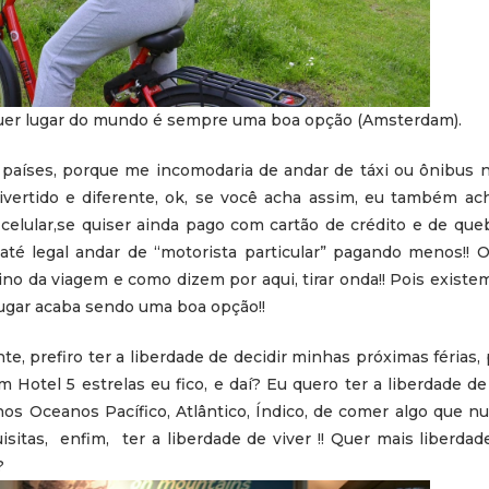
uer lugar do mundo é sempre uma boa opção (Amsterdam).
aíses, porque me incomodaria de andar de táxi ou ônibus 
divertido e diferente, ok, se você acha assim, eu também ac
celular,se quiser ainda pago com cartão de crédito e de que
 até legal andar de “motorista particular” pagando menos!! 
ino da viagem e como dizem por aqui, tirar onda!! Pois existe
lugar acaba sendo uma boa opção!!
e, prefiro ter a liberdade de decidir minhas próximas férias,
um Hotel 5 estrelas eu fico, e daí? Eu quero ter a liberdade de
s Oceanos Pacífico, Atlântico, Índico, de comer algo que nu
sitas, enfim, ter a liberdade de viver !! Quer mais liberda
?